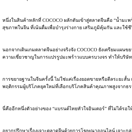
หนึ่งในสินค้าหลักที่ COCOCO ผลักดันเข้าสู่ตลาดจีนคือ “น้ำ
สุขภาพในจีน ที่เน้นดื่มเพื่อบำรุงร่างกาย เสริมภูมิคุ้มกัน และใช
นอกจากเดินเกมตลาดจีนอย่างจริงจัง COCOCO ยังเตรียมแผนขยายกำลั
ความเชี่ยวชาญในการแปรรูปมะพร้าวแบบครบวงจร ทำให้บริษัทมั
การขยายฐานในจีนครั้งนี้ ไม่ใช่แค่เรื่องยอดขายหรือดีลระยะ
พฤติกรรมผู้บริโภคยุคใหม่ที่เลือกบริโภคสินค้าคุณภาพสูงจากธ
นี่คืออีกหนึ่งตัวอย่างของ “แบรนด์ไทยหัวใจอินเตอร์” ที่ไม่ได
อยากปรึกษาเรื่องเจาะตลาดจีนด้วยการโฆษณาออนไลน์ เจาะกลุ่มเป้