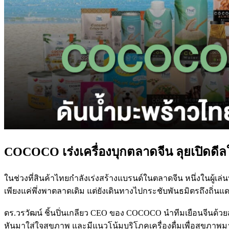
COCOCO เร่งเครื่องบุกตลาดจีน ลุยเปิดดี
ในช่วงที่สินค้าไทยกำลังเร่งสร้างแบรนด์ในตลาดจีน หนึ่งในผู้เล
เพียงแค่พึ่งพาตลาดเดิม แต่ยังเดินทางไปกระชับพันธมิตรถึงถิ่น
ดร.วรวัฒน์ ชิ้นปิ่นเกลียว CEO ของ COCOCO นำทีมเยือนจีนด้วยส
หันมาใส่ใจสุขภาพ และมีแนวโน้มบริโภคเครื่องดื่มเพื่อสุขภาพมาก