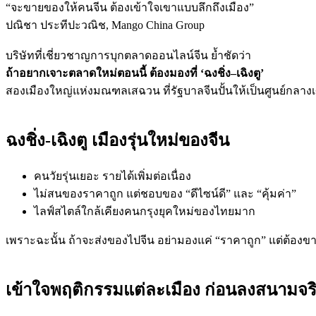
“จะขายของให้คนจีน ต้องเข้าใจเขาแบบลึกถึงเมือง”
ปณิชา ประทีปะวณิช, Mango China Group
บริษัทที่เชี่ยวชาญการบุกตลาดออนไลน์จีน ย้ำชัดว่า
ถ้าอยากเจาะตลาดใหม่ตอนนี้ ต้องมองที่ ‘ฉงชิ่ง–เฉิงตู’
สองเมืองใหญ่แห่งมณฑลเสฉวน ที่รัฐบาลจีนปั้นให้เป็นศูนย์กล
ฉงชิ่ง-เฉิงตู เมืองรุ่นใหม่ของจีน
คนวัยรุ่นเยอะ รายได้เพิ่มต่อเนื่อง
ไม่สนของราคาถูก แต่ชอบของ “ดีไซน์ดี” และ “คุ้มค่า”
ไลฟ์สไตล์ใกล้เคียงคนกรุงยุคใหม่ของไทยมาก
เพราะฉะนั้น ถ้าจะส่งของไปจีน อย่ามองแค่ “ราคาถูก” แต่ต้องข
เข้าใจพฤติกรรมแต่ละเมือง ก่อนลงสนามจร