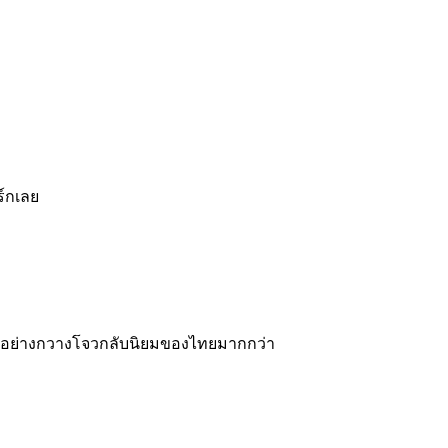
ร์กเลย
งท่าอย่างกวางโจวกลับนิยมของไทยมากกว่า