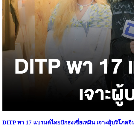
DITP พา 17 แบรนด์ไทยปักธงเซี่ยเหมิน เจาะผู้บริโภคจีนก