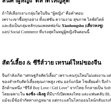
สินค้าผู้หญิง ตลาดใหญ่สุด
ถ้าให้เลือกเจาะกลุ่มใดในจีน “ผู้หญิง” คือคำตอบ
เพราะเขาซื้อทุกอย่าง ทั้งแฟชั่น ความงาม สุขภาพ ไลฟ์สไตล์
และยังเป็นกลุ่มหลักบนแพลตฟอร์ม
Xiaohongshu (เสี่ยวหงซู)
แอป Social Commerce ที่แรงสุดในหมู่ผู้หญิงจีนตอนนี้
สัตว์เลี้ยง & ซีรีส์วาย เทรนด์ใหม่ของจีน
จีนกำลังเกิด “เศรษฐกิจสัตว์เลี้ยง” เพราะคนรุ่นใหม่ไม่แต่งงาน 
ของสำหรับสัตว์เลี้ยงคุณภาพสูง เช่น ออร์แกนิค โซเดียมต่ำ จึงกำ
อีกด้านหนึ่ง “ซีรีส์ Boy Love / Girl Love” จากไทย ก็กลายเป็น S
โดยเฉพาะใน
ฉงชิ่ง–เฉิงตู
ที่มีบาร์เปิดเพลงไทย และแฟนคลับ 
แม้จะมีข้อจำกัดทางกฎหมาย แต่กระแสในโลกออนไลน์กลับแรงขึ้