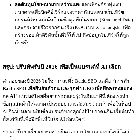
ลดต้นทุนโฆษณาแบบหว่านแห:
แทนที่จะต้องทุ่มงบ
มหาศาลเพื่อบิดคีย์เวิร์ดแข่งราคากันบนหน้าเว็บเสิร์ช
แบรนด์ไทยแค่เน้นป้อนข้อมูลที่เป็นระบบ (Structured Data)
และกระจายรีวิวจากคนจริง (KOC) บน Xiaohongshu เพื่อ
สร้างรอยเท้าดิจิทัลชั้นดีไว้ให้ AI ดึงข้อมูลไปเสิร์ฟให้ลูก
ค้าฟรีๆ
สรุป: ปรับทัพรับปี 2026 เพื่อเป็นแบรนด์ที่ AI เลือก
คำตอบของปี 2026 ไม่ใช่การละทิ้ง Baidu SEO แต่คือ
“การทำ
Baidu SEO เพื่อยืนยันตัวตน และรุกทำ GEO เพื่อยึดครองสมอง
กล AI”
แบรนด์ไทยที่อยากรอดและรุ่งในจีนนาทีนี้ ต้องเร่งทำ
ข้อมูลสินค้าให้ฉลาด เป็นระบบ และสะสมรีวิวแท้ๆ เพื่อให้ท็อป
AI จีนทั้งหลายหยิบชื่อแบรนด์ของคุณไปป้ายยาคนจีน เริ่มต้นทำ
ตั้งแต่วันนี้เพื่อยึดพื้นที่ในใจ AI ก่อนใคร!
อยากปรึกษาเรื่องเจาะตลาดจีนด้วยการโฆษณาออนไลน์ ไม่ว่า