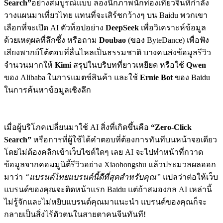
Search”
อย่างสมบูรณ์แบบ ลองนึกภาพนักท่องเที่ยวจีนที่กำลัง
วางแผนมาเที่ยวไทย แทนที่จะเสิร์ชกว้างๆ บน Baidu พวกเขา
เลือกที่จะเปิด AI ตัวท็อปอย่าง
DeepSeek
เพื่อวิเคราะห์ข้อมูล
ด้วยเหตุผลที่ลึกซึ้ง หรือถาม
Doubao
(ของ ByteDance) เพื่อฟัง
เสียงพากย์โต้ตอบที่ลื่นไหลเป็นธรรมชาติ บางคนส่งข้อมูลรีวิว
จำนวนมากให้
Kimi
สรุปในบริบทที่ยาวเหยียด หรือใช้
Qwen
ของ Alibaba ในการแมตช์สินค้า และใช้
Ernie Bot
ของ Baidu
ในการค้นหาข้อมูลเชิงลึก
เมื่อผู้บริโภคเปลี่ยนมาใช้ AI สิ่งที่เกิดขึ้นคือ
“Zero-Click
Search”
หรือการที่ผู้ใช้ได้คำตอบที่ต้องการทันทีบนหน้าจอเดียว
โดยไม่ต้องคลิกเข้าเว็บไซต์ใดๆ เลย AI จะไปทำหน้าที่กวาด
ข้อมูลจากคอมมูนิตี้รีวิวอย่าง Xiaohongshu แล้วประมวลผลออก
มาว่า
“แบรนด์ไทยแบรนด์นี้ดีที่สุดสำหรับคุณ”
แปลว่าต่อให้เว็บ
แบรนด์ของคุณจะติดหน้าแรก Baidu แต่ถ้าสมองกล AI เหล่านี้
ไม่รู้จักและไม่หยิบแบรนด์คุณมาแนะนำ แบรนด์ของคุณก็จะ
กลายเป็นสิ่งไร้ตัวตนในสายตาคนจีนทันที!